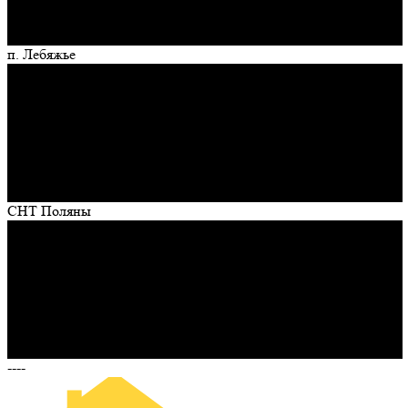
п. Лебяжье
СНТ Поляны
----