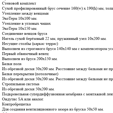
Стеновой комплект
Сухой профилированный брус сечение 160(w) x 190(h) мм, тол
Утепление между венцами
ЭкоТерм 10х100 мм.
Утепление в угловых чашах
ЭкоТерм 10х150 мм.
Соединение венцов бруса
Нагель сухой берёзовый 22 мм, пружинный узел 10х200 мм.
Несущие столбы (каркас террас)
Выполнен из строганого бруса 140х140 мм с компенсатором ус
Первый обвязочный венец
Выполнен из бруса 200х150 мм.
Балки пола
Из обрезной доски 50х200 мм. Расстояние между балками не п
Балки перекрытия (потолочные)
Из обрезной доски 50х200 мм. Расстояние между балками не п
Стропильная система
Из обрезной доски 50х200 мм.
Подкровельная супердиффузионная мембрана с монтажной лен
Ондутис SA или аналог.
Контробрешетка
Для создания вентиляционного зазора из бруска 50х50 мм.