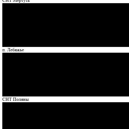
СНТ Мертуть
п. Лебяжье
СНТ Поляны