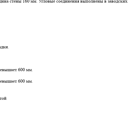
щина стены 160 мм. Угловые соединения выполнены в заводских
адки.
ревышает 600 мм.
ревышает 600 мм.
той