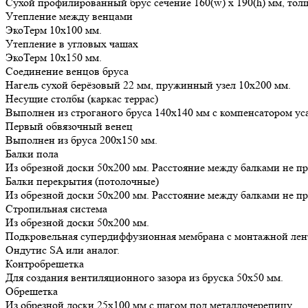
Сухой профилированный брус сечение 160(w) x 190(h) мм, тол
Утепление между венцами
ЭкоТерм 10х100 мм.
Утепление в угловых чашах
ЭкоТерм 10х150 мм.
Соединение венцов бруса
Нагель сухой берёзовый 22 мм, пружинный узел 10х200 мм.
Несущие столбы (каркас террас)
Выполнен из строганого бруса 140х140 мм с компенсатором ус
Первый обвязочный венец
Выполнен из бруса 200х150 мм.
Балки пола
Из обрезной доски 50х200 мм. Расстояние между балками не п
Балки перекрытия (потолочные)
Из обрезной доски 50х200 мм. Расстояние между балками не п
Стропильная система
Из обрезной доски 50х200 мм.
Подкровельная супердиффузионная мембрана с монтажной лен
Ондутис SA или аналог.
Контробрешетка
Для создания вентиляционного зазора из бруска 50х50 мм.
Обрешетка
Из обрезной доски 25х100 мм с шагом под металлочерепицу.