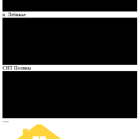
п. Лебяжье
СНТ Поляны
----