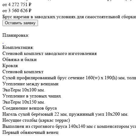
от 4 272 751 ₽
от 3 560 626 ₽
Брус нарезан в заводских условиях для самостоятельной сборки
Оставить заявку
Планировка:
Комплектация:
Стеновой комплект заводского изготовления
Обвязка и балки
Кровля
Стеновой комплект
Сухой профилированный брус сечение 160(w) x 190(h) мм, тол
Утепление между венцами
ЭкоТерм 10х100 мм.
Утепление в угловых чашах
ЭкоТерм 10х150 мм.
Соединение венцов бруса
Нагель сухой берёзовый 22 мм, пружинный узел 10х200 мм.
Несущие столбы (каркас террас)
Выполнен из строганого бруса 140х140 мм с компенсатором ус
Первый обвязочный венец