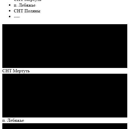
п. Лебяжье
СНТ Поляны
----
СНТ Мертуть
п. Лебяжье