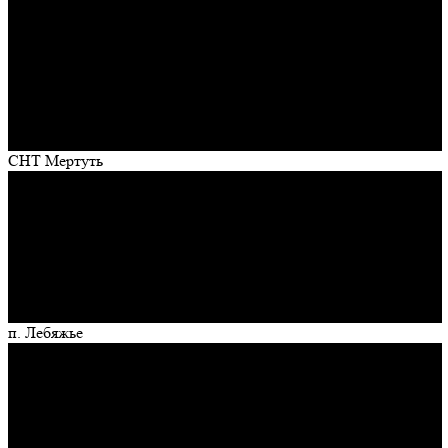
СНТ Мертуть
п. Лебяжье